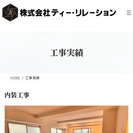
コ
ナ
ン
ビ
テ
ゲ
ン
ー
ツ
シ
へ
ョ
ス
ン
キ
に
工事実績
ッ
移
プ
動
HOME
工事実績
内装工事