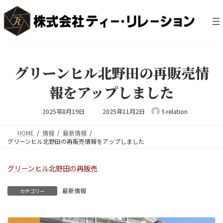
コ
ナ
ン
ビ
テ
ゲ
ン
ー
ツ
シ
へ
ョ
ス
ン
グリーンヒル北野田の再販売情
キ
に
ッ
移
報をアップしました
プ
動
最
2025年8月19日
2025年11月2日
t-relation
終
更
新
日
HOME
情報
最新情報
時
グリーンヒル北野田の再販売情報をアップしました
:
グリーンヒル北野田の再販売
最新情報
カテゴリー